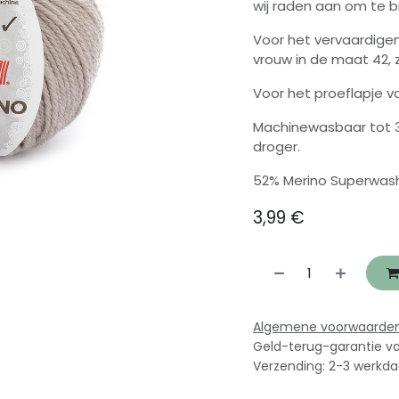
wij raden aan om te b
Voor het vervaardige
vrouw in de maat 42, z
Voor het proeflapje va
Machinewasbaar tot 
droger.
52% Merino Superwash
3,99
€
Algemene voorwaarde
Geld-terug-garantie v
Verzending: 2-3 werkd