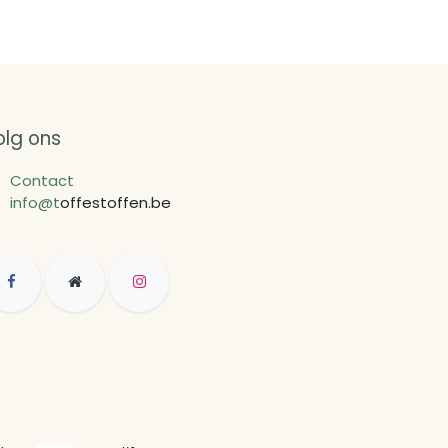
olg ons
Contact
info@t
offestoffen.be