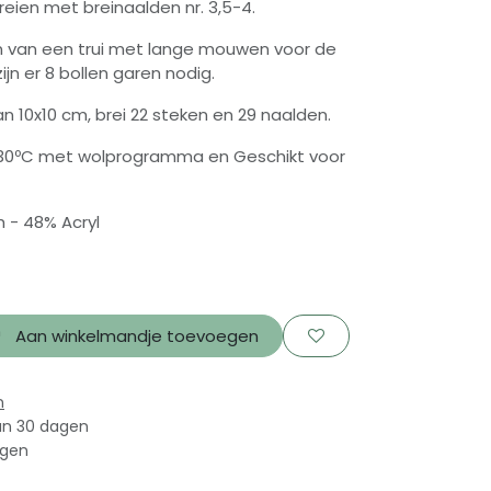
reien met breinaalden nr. 3,5-4.
n van een trui met lange mouwen voor de
ijn er 8 bollen garen nodig.
n 10x10 cm, brei 22 steken en 29 naalden.
30ºC met wolprogramma en Geschikt voor
 - 48% Acryl
Aan winkelmandje toevoegen
n
an 30 dagen
agen