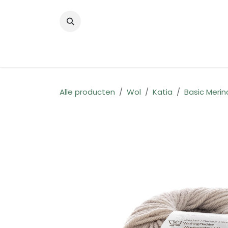
Overslaan naar inhoud
Startpagina
Shop
Contact
Alle producten
Wol
Katia
Basic Merin