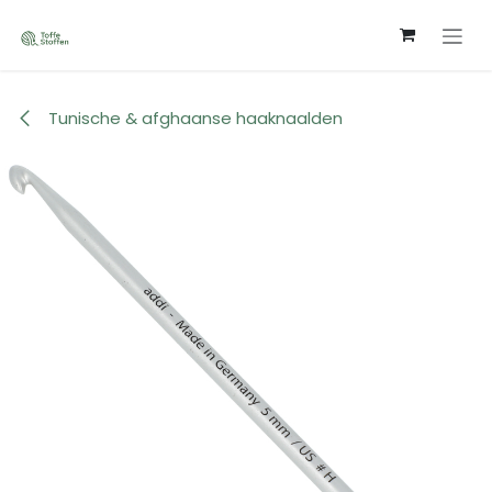
Overslaan naar inhoud
Tunische & afghaanse haaknaalden