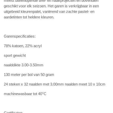
onderhoud. Die combinatie maakt Scheepjes Stone
Washed ideaal voor de meest uiteenlopende brei- en
haakprojecten en bovendien geschikt voor elk seizoen.
Het garen is verkrijgbaar in een uitgebreid kleurenpalet,
variërend van zachte pastel- en aardetinten tot
heldere kleuren.
Garenspecificaties:
78% katoen, 22% acryl
sport gewicht
naalddikte 3.00-3.50mm
130 meter per bol van 50 gram
24 steken x 32 naalden met 3.00mm naalden meet 10 x
10cm
machinewasbaar tot 40°C