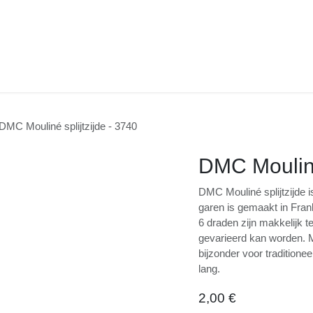
jde
DMC Mouliné splijtzijde - 3740
DMC Mouliné
DMC Mouliné splijtzijd
Het garen is gemaakt 
katoen. De 6 draden zi
dikte van het garen g
borduurwerk en in het 
borduurwerk. Elke stre
2,00
€