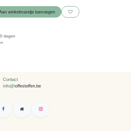
Aan winkelmandje toevoegen
n
an 30 dagen
agen
olg ons
Contact
info@t
offestoffen.be