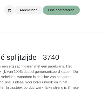
Aanmelden
Ons contacteren
 splijtzijde - 3740
e is een erg zacht garen met een parelglans.
in Frankrijk van 100% dubbel gemerceriseerd
jn makkelijk te scheiden, waardoor in de
evarieerd kan worden. Mouliné is ideaal voor
bijzonder voor traditioneel en kruissteek
ng is 8 meter lang.