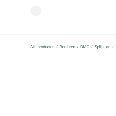
Overslaan naar inhoud
Startpagina
Shop
Contact
Alle producten
Borduren
DMC
Splijtzi