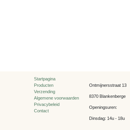
Handige links
Toffe Stoffen
Startpagina
Producten
Ontmijnersstraat 1
Verzending
8370 Blankenberg
Algemene
voorwaarden
Openingsuren:
Privacybeleid
Contact
Dinsdag: 14u - 18u